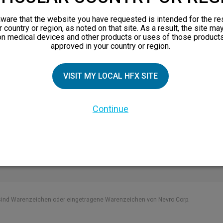
nsprinzip
eschichten
ware that the website you have requested is intended for the re
r country or region, as noted on that site. As a result, the site ma
 Familienmitglieder
on medical devices and other products or uses of those products
approved in your country or region.
nsbroschüre
en
VISIT MY LOCAL HFX SITE
nen über chronische
Continue
sind Warenzeichen oder eingetragene Warenzeichen von Nevro Corp.