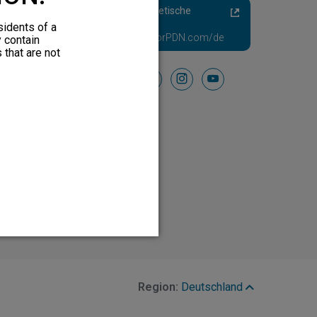
Schmerzhafte Diabetische
Neuropathie
sidents of a
Besuchen Sie HFXforPDN.com/de
y contain
 that are not
Folgen Sie uns auf
facebook
instagram
youtube
Region:
Deutschland