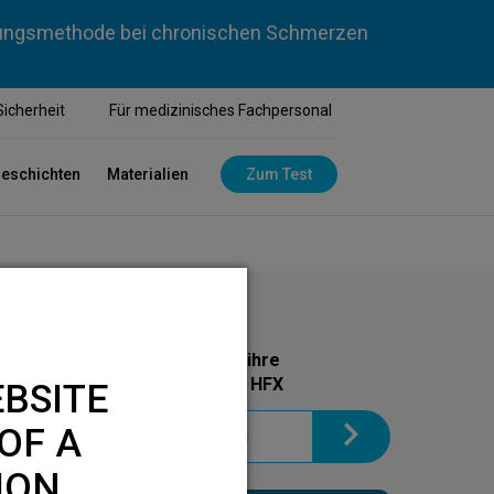
dlungsmethode bei chronischen Schmerzen
Sicherheit
Für medizinisches Fachpersonal
geschichten
Materialien
Zum Test
Holen Sie sich noch heute ihre
Informationsbroschüre zu HFX
BSITE
OF A
ION.