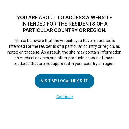
TM
Seit über 10 Jahren hat sich HFX
bei Zehntausenden von
Patienten weltweit als sichere Behandlungsmethode bei
YOU ARE ABOUT TO ACCESS A WEBSITE
chronischen Schmerzen erwiesen.
Zum Test >
INTENDED FOR THE RESIDENTS OF A
PARTICULAR COUNTRY OR REGION.
Zum Test
MENU
HFX logo
Please be aware that the website you have requested is
intended for the residents of a particular country or region, as
noted on that site. As a result, the site may contain information
on medical devices and other products or uses of those
products that are not approved in your country or region.
Was ist zu
VISIT MY LOCAL HFX SITE
Continue
erwarten
Von der ersten Besprechung mit Ihrem Arzt bis
zu dem Zeitpunkt, zu dem Sie aufgegebene