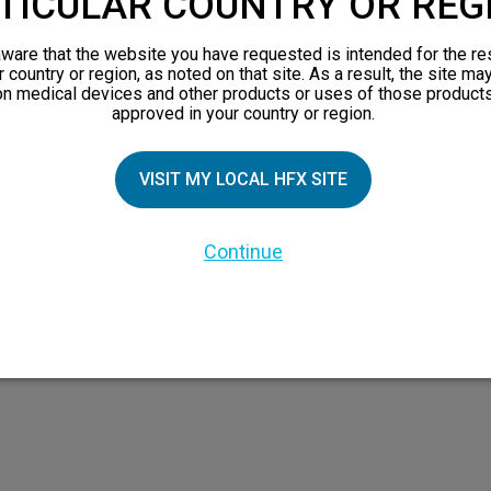
TICULAR COUNTRY OR REG
ZIELLE PATIENTEN
PATIENTENRESSOURCEN
ware that the website you have requested is intended for the re
r country or region, as noted on that site. As a result, the site ma
Sicherheitsinformationen
on medical devices and other products or uses of those products
approved in your country or region.
Erwarten
Für HFX-Patienten
nsprinzip
VISIT MY LOCAL HFX SITE
eschichten
 Familienmitglieder
Continue
nsbroschüre
en
nen über chronische