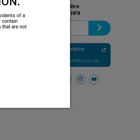
ION.
Holen Sie sich noch heute ihre
Informationsbroschüre zu HFX
sidents of a
y contain
 that are not
Schmerzhafte Diabetische
Neuropathie
Besuchen Sie HFXforPDN.com/de
Folgen Sie uns auf
facebook
instagram
youtube