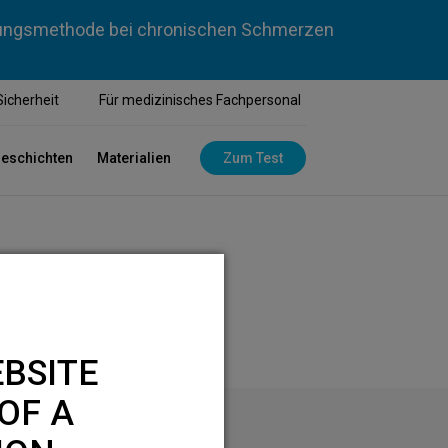
dlungsmethode bei chronischen Schmerzen
Sicherheit
Für medizinisches Fachpersonal
geschichten
Materialien
Zum Test
BSITE
OF A