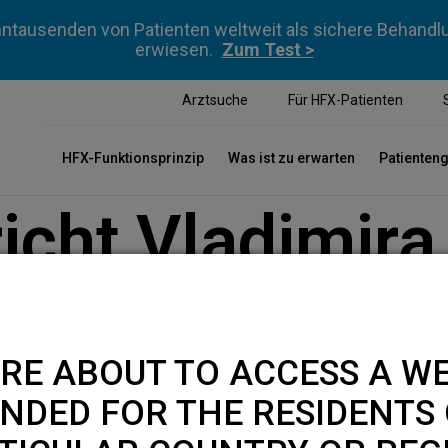
ntausenden von Patienten weltweit als sichere Behan
erwiesen.
Zum Test >
Arztsuche
Für HFX-Patienten
HFX-Funktionsprinzip
Was ist zu erwarten
Patienten
icht Vladimira
RE ABOUT TO ACCESS A WE
NDED FOR THE RESIDENTS 