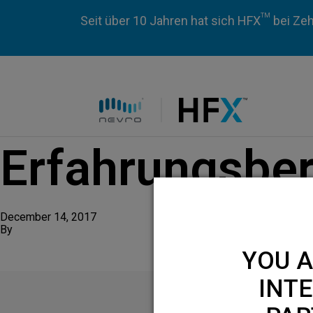
TM
Seit über 10 Jahren hat sich HFX
bei Zeh
HFX logo
Erfahrungsber
December 14, 2017
By
YOU A
INTE