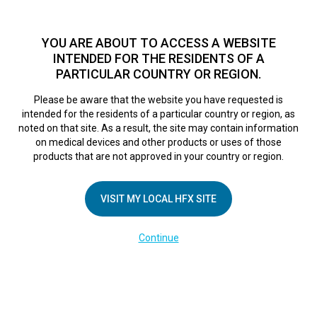
TM
Seit über 10 Jahren hat sich HFX
bei Zehntausenden von
Patienten weltweit als sichere Behandlungsmethode bei
YOU ARE ABOUT TO ACCESS A WEBSITE
chronischen Schmerzen erwiesen.
Zum Test >
INTENDED FOR THE RESIDENTS OF A
PARTICULAR COUNTRY OR REGION.
Zum Test
MENU
HFX logo
Please be aware that the website you have requested is
intended for the residents of a particular country or region, as
Screen Shot 2017-
noted on that site. As a result, the site may contain information
on medical devices and other products or uses of those
products that are not approved in your country or region.
11-02 at 3.29.02
VISIT MY LOCAL HFX SITE
PM
Continue
April 26, 2018
By
nevroadmin